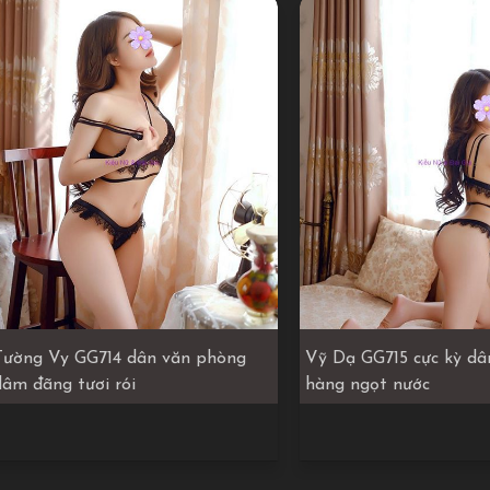
Tường Vy GG714 dân văn phòng
Vỹ Dạ GG715 cực kỳ dâ
dâm đãng tươi rói
hàng ngọt nước