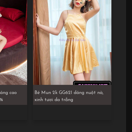
áng cao
Bé Mun 2k GG621 dáng nuột nà,
0%
xinh tươi da trắng