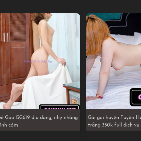
Bé Gạo GG619 dịu dàng, nhẹ nhàng
Gái gọi huyện Tuyên H
tình cảm
trắng 350k full dịch vụ