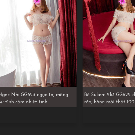
Ngọc Nhi GG623 ngực to, mông
Bé Sukem 2k3 GG622 d
bự tình cảm nhiệt tình
ráo, hàng mới thật 10