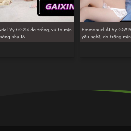
Ariel Vy GG214 da trắng, vú to mịn
Emmanuel Ái Vy GG215
màng như 18
yêu nghề, da trắng mịn