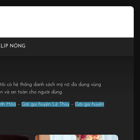
CLIP NÓNG
g tôi có hệ thống danh sách mỹ nữ đa dạng vùng
ãn và an toàn cho người dùng.
inh Hóa
–
Gái gọi huyện Lệ Thủy
–
Gái gọi huyện