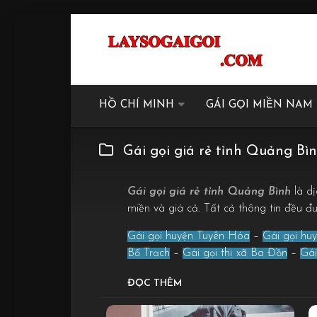
HỒ CHÍ MINH
GÁI GỌI MIỀN NAM
Gái gọi giá rẻ tỉnh Quảng Bì
Gái gọi giá rẻ tỉnh Quảng Bình
là dị
miền và giá cả. Tất cả thông tin đều 
Gái gọi huyện Tuyên Hóa
–
Gái gọi hu
Bố Trạch
–
Gái gọi thị xã Ba Đồn
–
Gái
ĐỌC THÊM