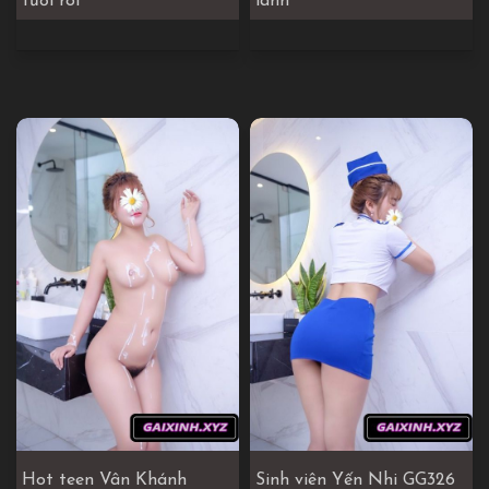
tươi rói
lành
Hot teen Vân Khánh
Sinh viên Yến Nhi GG326