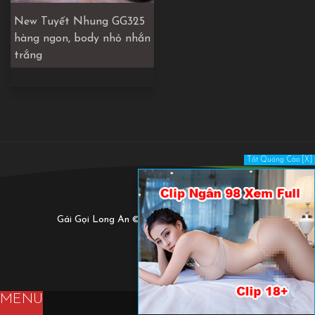
New Tuyết Nhung GG325
hàng ngon, body nhỏ nhắn
trắng
Tắt Quảng Cáo [X]
Gái Gọi Long An © 2020. All Rights Reserved.
MENU