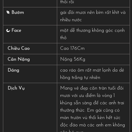
thôi rồi
gái đôi mươi nên bím rất khít và
Bướm
nhiều nước
mặt dễ thương không góc cạnh
Face
thô
Cao 176Cm
Chiều Cao
Nặng 56Kg
Cân Nặng
cao ráo ôm rất mát lạnh da dẻ
Dáng
hồng trắng tự nhiên
Mang vẻ đẹp căn tràn tuổi đôi
Dịch Vụ
mươi với ưu điểm là vòng 1
khủng sẵn sàng để các anh trai
thưởng thức. Em gái cũng có
màn trườn vú thổi kèn hết sức
độc đáo mà các anh em không