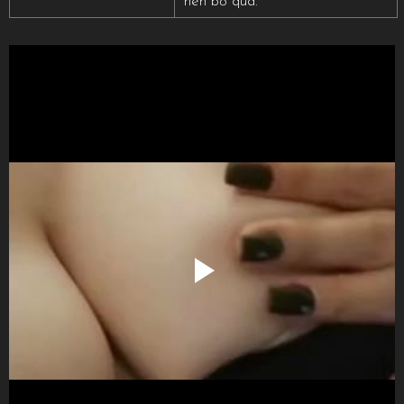
nên bỏ qua.