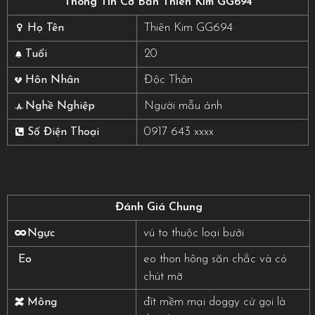
Thông Tin Cơ Bản Thiên Kim GG694
Thiên Kim GG694
Họ Tên
20
Tuổi
Độc Thân
Hôn Nhân
Người mẫu ảnh
Nghề Nghiệp
0917 643 xxxx
Số Điện Thoại
Đánh Giá Chung
vú to thuộc loại bưởi
Ngực
eo thon hông săn chắc và có
Eo
chút mỡ
đít mềm mại doggy cứ gọi là
Mông