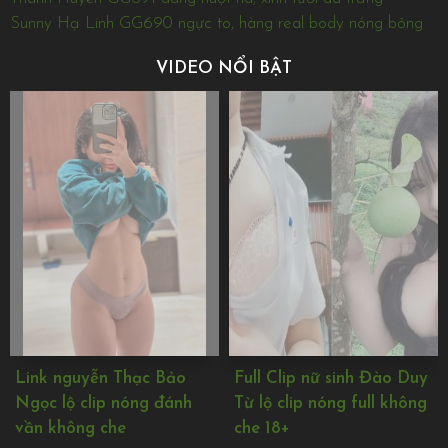
Sunny Hạ Linh GG690 ngực to, hàng real body nóng bỏng
VIDEO NỔI BẬT
Full Clip nữ sinh Đào Duy
Lộ clip Mây Bae tiểu tam
Từ lộ clip nóng full không
clip nóng 2 phút không
che 18+
che