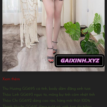
Xem thêm
Thu Hương GG695 cá tính, body dâm đãng xinh tươi
Thảo Linh GG693 ngực to, mông bự tình cảm nhiệt tình
Thảo Chi GG692 dáng cao ráo, hàng mới thật 100%
Thanh Huyền GG691 dáng nuột nà, xinh tươi da trắng