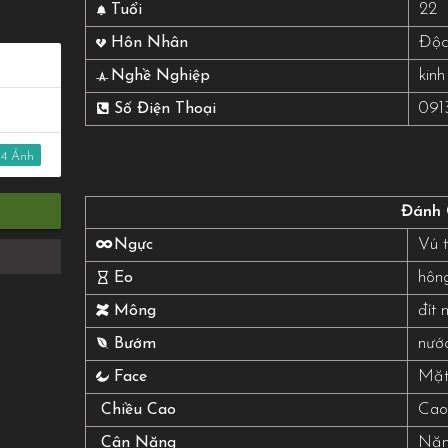
22
Tuổi
Độc
Hôn Nhân
kinh
Nghề Nghiệp
091
Số Điện Thoại
4
Đánh 
Vú 
Ngực
hôn
Eo
đít 
Mông
nước
Bướm
Mặt
Face
Cao
Chiều Cao
Nặn
Cân Nặng