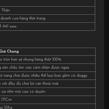
 Thân
 doanh cưa hàng thời trang
3 961 xxxx
Giá Chung
to tròn hơn xệ nhưng hàng thật 100%
g săn chắc ôm vào cảm nhận được ngay
nở nang chơi được nhiều thể loại bao gồm cả doggy
 nôi đầy đủ chơi lút cán thoải mái
 ưa nhìn mũi cao có duyên
 171Cm
g 51Kg