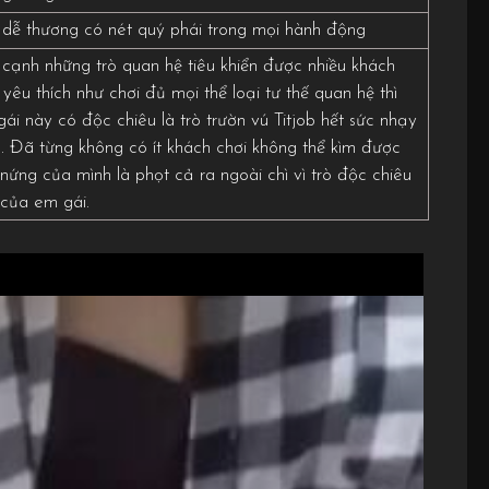
 dễ thương có nét quý phái trong mọi hành động
cạnh những trò quan hệ tiêu khiển được nhiều khách
 yêu thích như chơi đủ mọi thể loại tư thế quan hệ thì
ái này có độc chiêu là trò trườn vú Titjob hết sức nhạy
 Đã từng không có ít khách chơi không thể kìm được
nứng của mình là phọt cả ra ngoài chì vì trò độc chiêu
 của em gái.