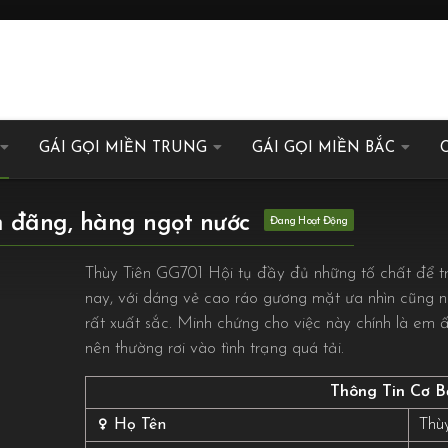
GÁI GỌI MIỀN TRUNG
GÁI GỌI MIỀN BẮC
m đãng, hàng ngọt nước
Thùy Tiên GG701 Hội tụ đầy đủ những tố chất để trở
nay, với dáng vẻ cao ráo gương mặt ưa nhìn cũng nh
rất xuất sắc. Minh chứng cho việc này chính là em 
nên thường rơi vào tình trạng quá tải.
Thông Tin Cơ B
Thù
Họ Tên