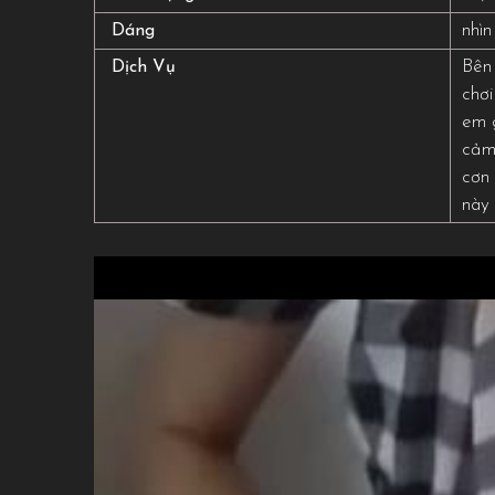
nhìn
Dáng
Bên 
Dịch Vụ
chơi
em g
cảm.
cơn 
này