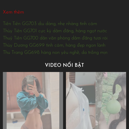
Xem thêm
Tiên Tiên GG703 dịu dàng, nhẹ nhàng tình cảm
Thùy Tiên GG701 cực kỳ dâm đãng, hàng ngọt nước
Thuỷ Tiên GG700 dân văn phòng dâm đãng tươi rói
Thùy Dương GG699 tình cảm, hàng đẹp ngon lành
Thu Trang GG698 hàng non yêu nghề, da trắng mịn
VIDEO NỔI BẬT