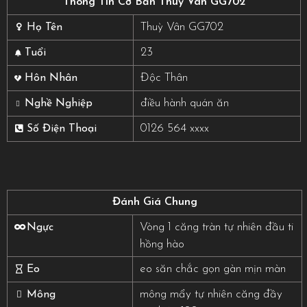
Thông Tin Cơ Bản Thuỳ Vân GG702
Thuỳ Vân GG702
Họ Tên
23
Tuổi
Độc Thân
Hôn Nhân
điều hành quán ăn
Nghề Nghiệp
0126 564 xxxx
Số Điện Thoại
Đánh Giá Chung
Vòng 1 căng tràn tự nhiên đầu ti
Ngực
hồng hào
eo săn chắc gọn gàn mịn màn
Eo
mông mẩy tự nhiên căng đầy
Mông