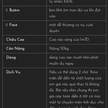
tự nhiên 100%
bím khít ôm trọn dùi cui khi đút
Bướm
vào
mặt dễ thương có nụ cười
Face
duyên
Cao ráo sáng sủa 1m70
Chiều Cao
Nặng 50kg
Cân Nặng
dáng cao ráo mướt nhìn phát
Dáng
muốn đụ ngay
Nếu có thể dùng 2 chữ “thỏa
Dịch Vụ
mãn để diễn tả chất lượng của
em gái này quả thực là không
đủ. Bởi nếu nhìn chung thì em
gái này toàn diễn ở tất cả mọi
mặt từ chuyên môn tình dục cho