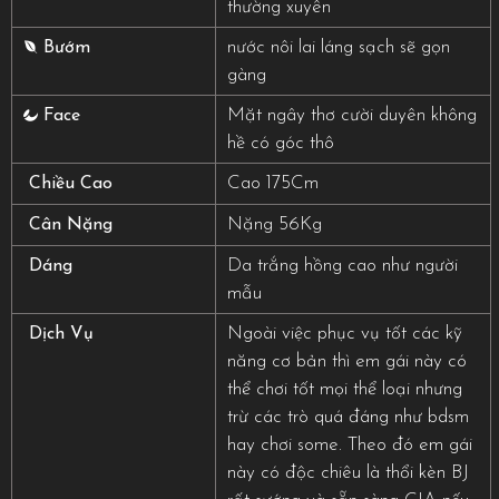
thường xuyên
nước nôi lai láng sạch sẽ gọn
Bướm
gàng
Mặt ngây thơ cười duyên không
Face
hề có góc thô
Cao 175Cm
Chiều Cao
Nặng 56Kg
Cân Nặng
Da trắng hồng cao như người
Dáng
mẫu
Ngoài việc phục vụ tốt các kỹ
Dịch Vụ
năng cơ bản thì em gái này có
thể chơi tốt mọi thể loại nhưng
trừ các trò quá đáng như bdsm
hay chơi some. Theo đó em gái
này có độc chiêu là thổi kèn BJ