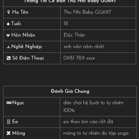
Thông Tin Cơ Bản Thu Nhi Baby GG697
Thu Nhi Baby GG697
Họ Tên
18
Tuổi
Độc Thân
Hôn Nhân
sinh viên năm nhất
Nghề Nghiệp
0981 789 xxxx
Số Điện Thoại
Đánh Giá Chung
dân chơi hệ bưởi to tự nhiên
Ngực
100%
eo thon ôm vào rất đã
Eo
mông to tự nhiên do tập yoga
Mông