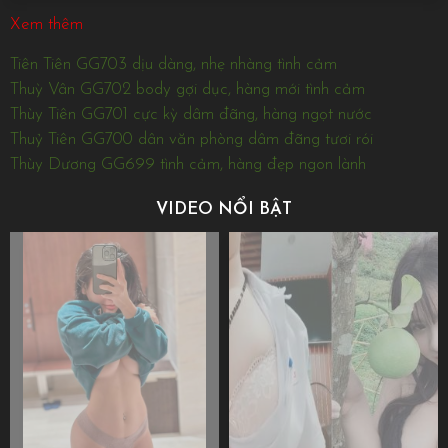
Xem thêm
Tiên Tiên GG703 dịu dàng, nhẹ nhàng tình cảm
Thuỳ Vân GG702 body gợi dục, hàng mới tình cảm
Thùy Tiên GG701 cực kỳ dâm đãng, hàng ngọt nước
Thuỷ Tiên GG700 dân văn phòng dâm đãng tươi rói
Thùy Dương GG699 tình cảm, hàng đẹp ngon lành
VIDEO NỔI BẬT